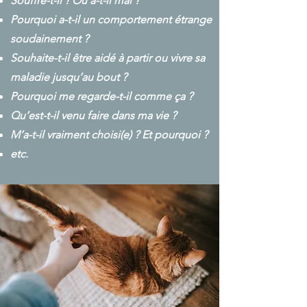
Souffre-t-il ? Où a-t-il mal ?
Pourquoi a-t-il un comportement étrange
soudainement ?
Souhaite-t-il être aidé à partir ou vivre sa
maladie jusqu’au bout ?
Pourquoi me regarde-t-il comme ça ?
Qu’est-t-il venu faire dans ma vie ?
M’a-t-il vraiment choisi(e) ? Et pourquoi ?
etc.