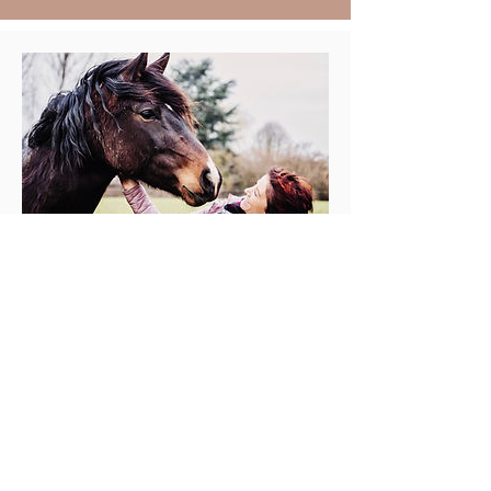
Communication
intuitive
1 h
€50
Esther Servais